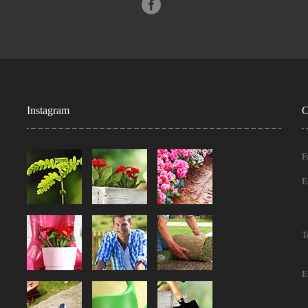
Instagram
C
F
E
T
E