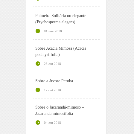
Palmeira Solitária ou elegante
(Ptychosperma elegans)
01 nov 2018
Sobre Acácia Mimosa (Acacia
podalyriifolia)
26 out 2018
Sobre a árvore Peroba.
17 out 2018
Sobre o Jacarandá-mimoso –
Jacaranda mimosifolia
04 out 2018