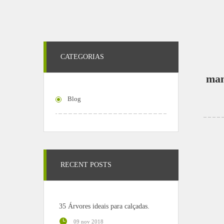
CATEGORIAS
man
Blog
RECENT POSTS
35 Árvores ideais para calçadas.
09 nov 2018