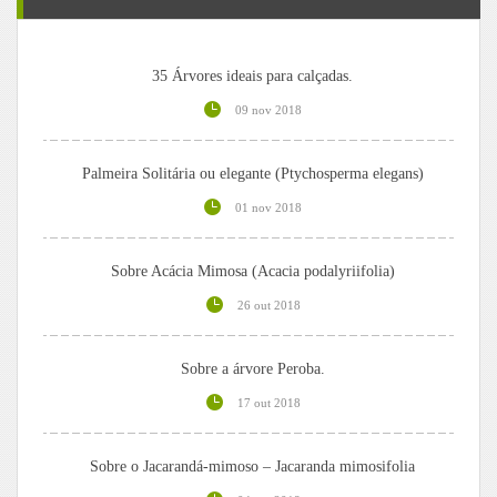
35 Árvores ideais para calçadas.
09 nov 2018
Palmeira Solitária ou elegante (Ptychosperma elegans)
01 nov 2018
Sobre Acácia Mimosa (Acacia podalyriifolia)
26 out 2018
Sobre a árvore Peroba.
17 out 2018
Sobre o Jacarandá-mimoso – Jacaranda mimosifolia