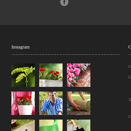
Instagram
C
F
E
T
E