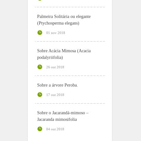
Palmeira Solitária ou elegante
(Ptychosperma elegans)
01 nov 2018
Sobre Acácia Mimosa (Acacia
podalyriifolia)
26 out 2018
Sobre a árvore Peroba.
17 out 2018
Sobre o Jacarandá-mimoso –
Jacaranda mimosifolia
04 out 2018