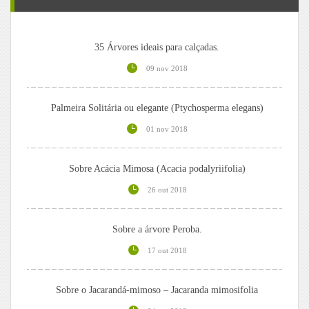
35 Árvores ideais para calçadas.
09 nov 2018
Palmeira Solitária ou elegante (Ptychosperma elegans)
01 nov 2018
Sobre Acácia Mimosa (Acacia podalyriifolia)
26 out 2018
Sobre a árvore Peroba.
17 out 2018
Sobre o Jacarandá-mimoso – Jacaranda mimosifolia