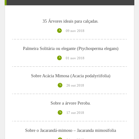
35 Árvores ideais para calçadas.
09 nov 2018
Palmeira Solitária ou elegante (Ptychosperma elegans)
01 nov 2018
Sobre Acácia Mimosa (Acacia podalyriifolia)
26 out 2018
Sobre a árvore Peroba.
17 out 2018
Sobre o Jacarandá-mimoso – Jacaranda mimosifolia