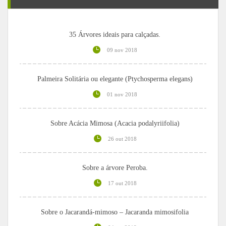
35 Árvores ideais para calçadas.
09 nov 2018
Palmeira Solitária ou elegante (Ptychosperma elegans)
01 nov 2018
Sobre Acácia Mimosa (Acacia podalyriifolia)
26 out 2018
Sobre a árvore Peroba.
17 out 2018
Sobre o Jacarandá-mimoso – Jacaranda mimosifolia