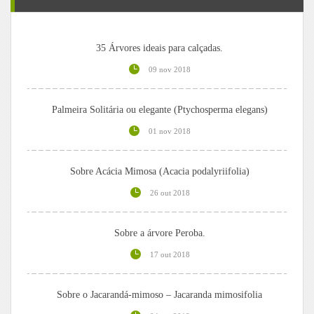
35 Árvores ideais para calçadas.
09 nov 2018
Palmeira Solitária ou elegante (Ptychosperma elegans)
01 nov 2018
Sobre Acácia Mimosa (Acacia podalyriifolia)
26 out 2018
Sobre a árvore Peroba.
17 out 2018
Sobre o Jacarandá-mimoso – Jacaranda mimosifolia