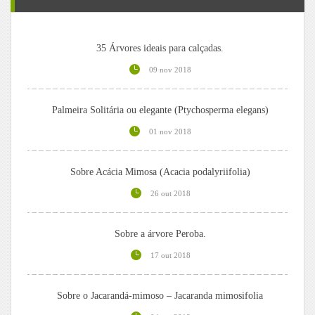
35 Árvores ideais para calçadas.
09 nov 2018
Palmeira Solitária ou elegante (Ptychosperma elegans)
01 nov 2018
Sobre Acácia Mimosa (Acacia podalyriifolia)
26 out 2018
Sobre a árvore Peroba.
17 out 2018
Sobre o Jacarandá-mimoso – Jacaranda mimosifolia