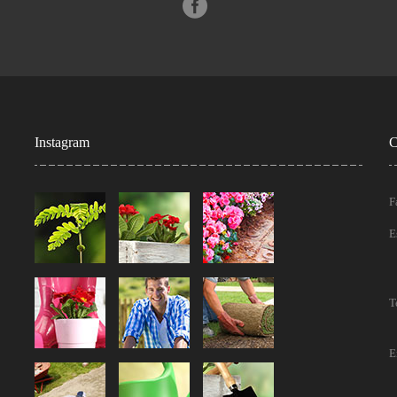
Instagram
C
F
E
T
E