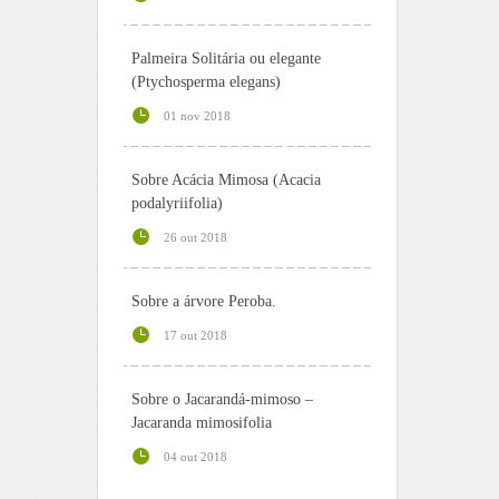
Palmeira Solitária ou elegante
(Ptychosperma elegans)
01 nov 2018
Sobre Acácia Mimosa (Acacia
podalyriifolia)
26 out 2018
Sobre a árvore Peroba.
17 out 2018
Sobre o Jacarandá-mimoso –
Jacaranda mimosifolia
04 out 2018