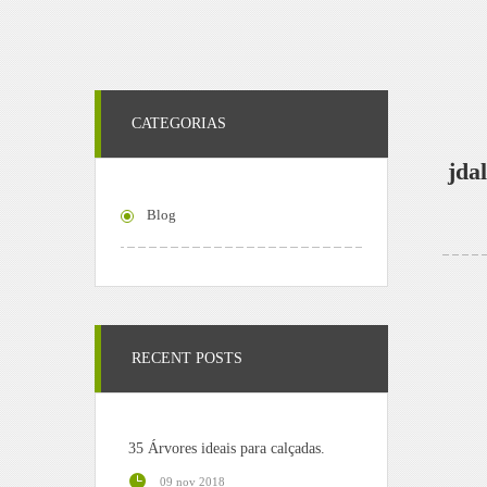
CATEGORIAS
jda
Blog
RECENT POSTS
35 Árvores ideais para calçadas.
09 nov 2018