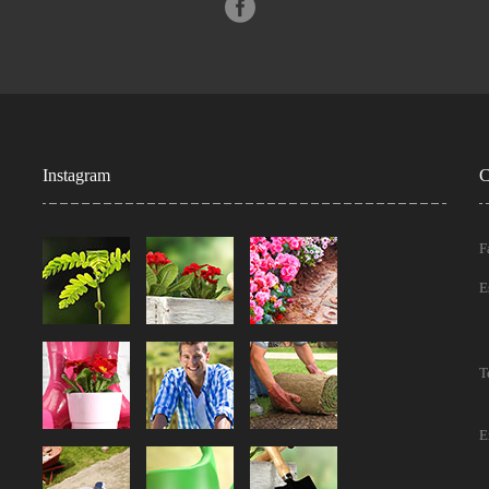
Instagram
C
F
E
T
E