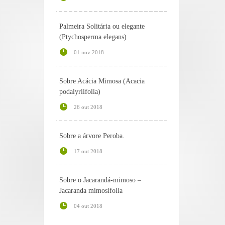
Palmeira Solitária ou elegante
(Ptychosperma elegans)
01 nov 2018
Sobre Acácia Mimosa (Acacia
podalyriifolia)
26 out 2018
Sobre a árvore Peroba.
17 out 2018
Sobre o Jacarandá-mimoso –
Jacaranda mimosifolia
04 out 2018