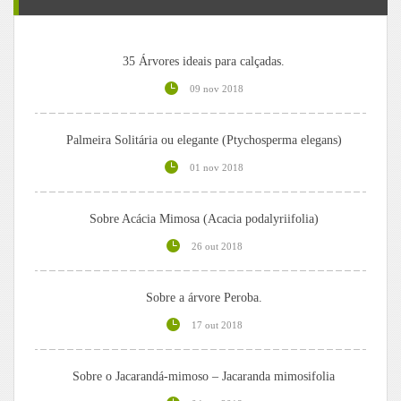
35 Árvores ideais para calçadas.
09 nov 2018
Palmeira Solitária ou elegante (Ptychosperma elegans)
01 nov 2018
Sobre Acácia Mimosa (Acacia podalyriifolia)
26 out 2018
Sobre a árvore Peroba.
17 out 2018
Sobre o Jacarandá-mimoso – Jacaranda mimosifolia