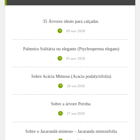
35 Árvores ideais para calçadas.
09 nov 2018
Palmeira Solitária ou elegante (Ptychosperma elegans)
01 nov 2018
Sobre Acácia Mimosa (Acacia podalyriifolia)
26 out 2018
Sobre a árvore Peroba.
17 out 2018
Sobre o Jacarandá-mimoso – Jacaranda mimosifolia