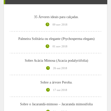
35 Árvores ideais para calçadas.
09 nov 2018
Palmeira Solitária ou elegante (Ptychosperma elegans)
01 nov 2018
Sobre Acácia Mimosa (Acacia podalyriifolia)
26 out 2018
Sobre a árvore Peroba.
17 out 2018
Sobre o Jacarandá-mimoso – Jacaranda mimosifolia