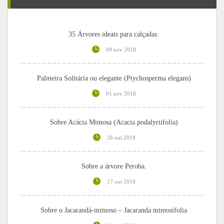
35 Árvores ideais para calçadas.
09 nov 2018
Palmeira Solitária ou elegante (Ptychosperma elegans)
01 nov 2018
Sobre Acácia Mimosa (Acacia podalyriifolia)
26 out 2018
Sobre a árvore Peroba.
17 out 2018
Sobre o Jacarandá-mimoso – Jacaranda mimosifolia