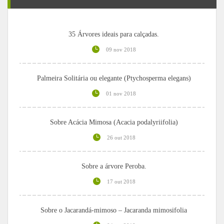
35 Árvores ideais para calçadas.
09 nov 2018
Palmeira Solitária ou elegante (Ptychosperma elegans)
01 nov 2018
Sobre Acácia Mimosa (Acacia podalyriifolia)
26 out 2018
Sobre a árvore Peroba.
17 out 2018
Sobre o Jacarandá-mimoso – Jacaranda mimosifolia