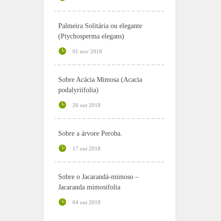
Palmeira Solitária ou elegante
(Ptychosperma elegans)
01 nov 2018
Sobre Acácia Mimosa (Acacia
podalyriifolia)
26 out 2018
Sobre a árvore Peroba.
17 out 2018
Sobre o Jacarandá-mimoso –
Jacaranda mimosifolia
04 out 2018