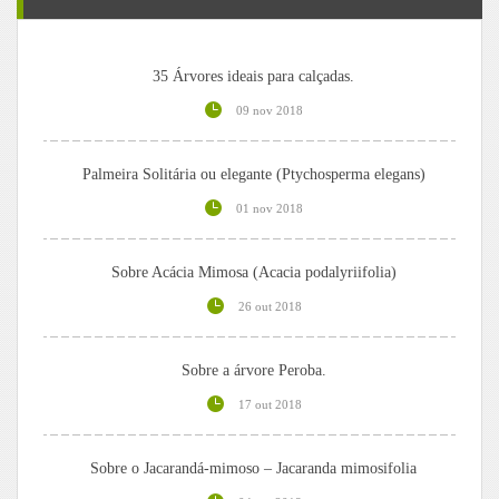
35 Árvores ideais para calçadas.
09 nov 2018
Palmeira Solitária ou elegante (Ptychosperma elegans)
01 nov 2018
Sobre Acácia Mimosa (Acacia podalyriifolia)
26 out 2018
Sobre a árvore Peroba.
17 out 2018
Sobre o Jacarandá-mimoso – Jacaranda mimosifolia