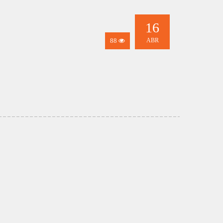
16
88
ABR