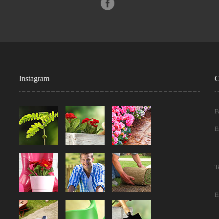
Instagram
C
F
E
T
E