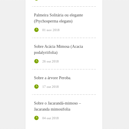
Palmeira Solitária ou elegante
(Ptychosperma elegans)
01 nov 2018
Sobre Acácia Mimosa (Acacia
podalyriifolia)
26 out 2018
Sobre a árvore Peroba.
17 out 2018
Sobre o Jacarandá-mimoso –
Jacaranda mimosifolia
04 out 2018