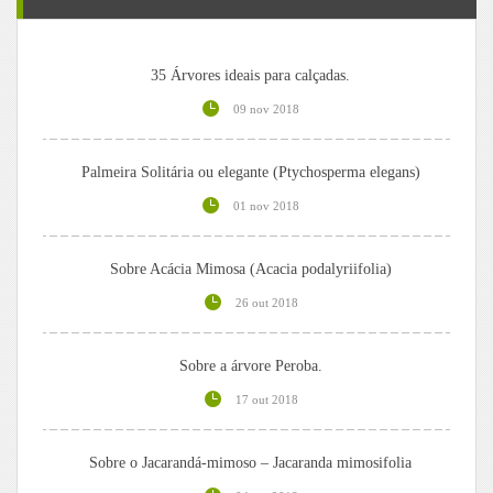
35 Árvores ideais para calçadas.
09 nov 2018
Palmeira Solitária ou elegante (Ptychosperma elegans)
01 nov 2018
Sobre Acácia Mimosa (Acacia podalyriifolia)
26 out 2018
Sobre a árvore Peroba.
17 out 2018
Sobre o Jacarandá-mimoso – Jacaranda mimosifolia