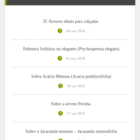
35 Árvores ideais para calçadas.
09 nov 2018
Palmeira Solitária ou elegante (Ptychosperma elegans)
01 nov 2018
Sobre Acácia Mimosa (Acacia podalyriifolia)
26 out 2018
Sobre a árvore Peroba.
17 out 2018
Sobre o Jacarandá-mimoso – Jacaranda mimosifolia