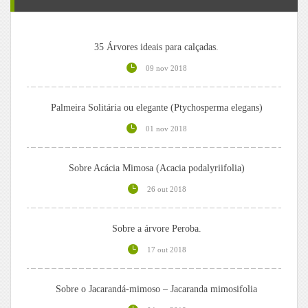
35 Árvores ideais para calçadas.
09 nov 2018
Palmeira Solitária ou elegante (Ptychosperma elegans)
01 nov 2018
Sobre Acácia Mimosa (Acacia podalyriifolia)
26 out 2018
Sobre a árvore Peroba.
17 out 2018
Sobre o Jacarandá-mimoso – Jacaranda mimosifolia