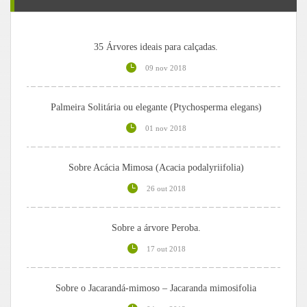
35 Árvores ideais para calçadas.
09 nov 2018
Palmeira Solitária ou elegante (Ptychosperma elegans)
01 nov 2018
Sobre Acácia Mimosa (Acacia podalyriifolia)
26 out 2018
Sobre a árvore Peroba.
17 out 2018
Sobre o Jacarandá-mimoso – Jacaranda mimosifolia