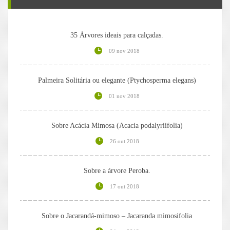
35 Árvores ideais para calçadas.
09 nov 2018
Palmeira Solitária ou elegante (Ptychosperma elegans)
01 nov 2018
Sobre Acácia Mimosa (Acacia podalyriifolia)
26 out 2018
Sobre a árvore Peroba.
17 out 2018
Sobre o Jacarandá-mimoso – Jacaranda mimosifolia