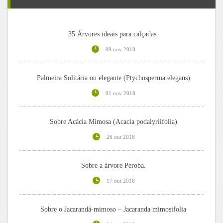
35 Árvores ideais para calçadas.
09 nov 2018
Palmeira Solitária ou elegante (Ptychosperma elegans)
01 nov 2018
Sobre Acácia Mimosa (Acacia podalyriifolia)
26 out 2018
Sobre a árvore Peroba.
17 out 2018
Sobre o Jacarandá-mimoso – Jacaranda mimosifolia