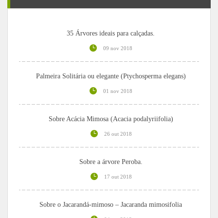
35 Árvores ideais para calçadas.
09 nov 2018
Palmeira Solitária ou elegante (Ptychosperma elegans)
01 nov 2018
Sobre Acácia Mimosa (Acacia podalyriifolia)
26 out 2018
Sobre a árvore Peroba.
17 out 2018
Sobre o Jacarandá-mimoso – Jacaranda mimosifolia