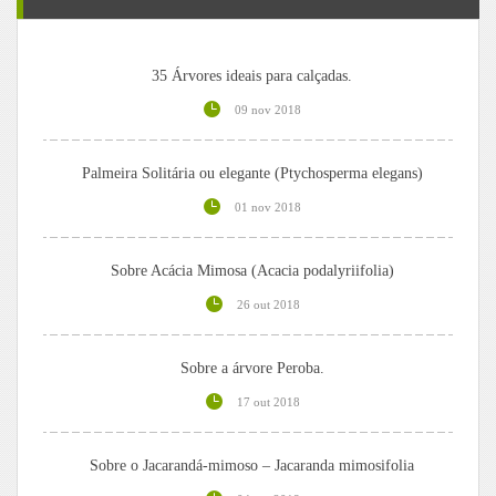
35 Árvores ideais para calçadas.
09 nov 2018
Palmeira Solitária ou elegante (Ptychosperma elegans)
01 nov 2018
Sobre Acácia Mimosa (Acacia podalyriifolia)
26 out 2018
Sobre a árvore Peroba.
17 out 2018
Sobre o Jacarandá-mimoso – Jacaranda mimosifolia