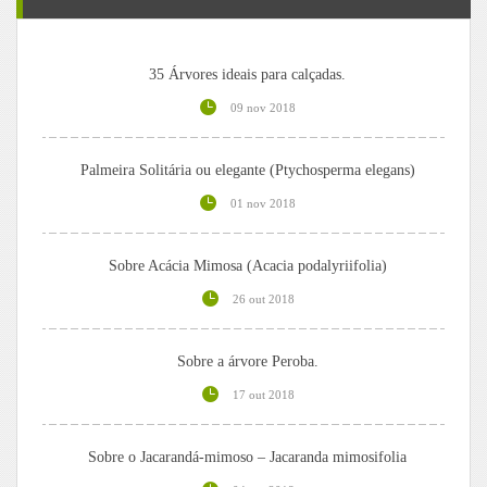
35 Árvores ideais para calçadas.
09 nov 2018
Palmeira Solitária ou elegante (Ptychosperma elegans)
01 nov 2018
Sobre Acácia Mimosa (Acacia podalyriifolia)
26 out 2018
Sobre a árvore Peroba.
17 out 2018
Sobre o Jacarandá-mimoso – Jacaranda mimosifolia