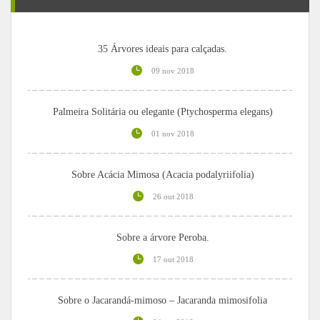
35 Árvores ideais para calçadas.
09 nov 2018
Palmeira Solitária ou elegante (Ptychosperma elegans)
01 nov 2018
Sobre Acácia Mimosa (Acacia podalyriifolia)
26 out 2018
Sobre a árvore Peroba.
17 out 2018
Sobre o Jacarandá-mimoso – Jacaranda mimosifolia