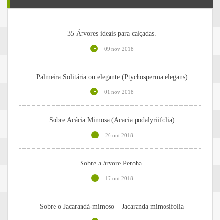
35 Árvores ideais para calçadas.
09 nov 2018
Palmeira Solitária ou elegante (Ptychosperma elegans)
01 nov 2018
Sobre Acácia Mimosa (Acacia podalyriifolia)
26 out 2018
Sobre a árvore Peroba.
17 out 2018
Sobre o Jacarandá-mimoso – Jacaranda mimosifolia