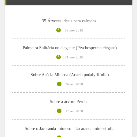
35 Árvores ideais para calçadas.
09 nov 2018
Palmeira Solitária ou elegante (Ptychosperma elegans)
01 nov 2018
Sobre Acácia Mimosa (Acacia podalyriifolia)
26 out 2018
Sobre a árvore Peroba.
17 out 2018
Sobre o Jacarandá-mimoso – Jacaranda mimosifolia