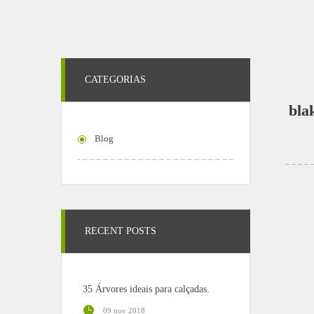
CATEGORIAS
bla
Blog
RECENT POSTS
35 Árvores ideais para calçadas.
09 nov 2018