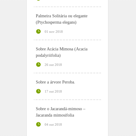
Palmeira Solitária ou elegante
(Ptychosperma elegans)
01 nov 2018
Sobre Acácia Mimosa (Acacia
podalyriifolia)
26 out 2018
Sobre a árvore Peroba.
17 out 2018
Sobre o Jacarandá-mimoso –
Jacaranda mimosifolia
04 out 2018