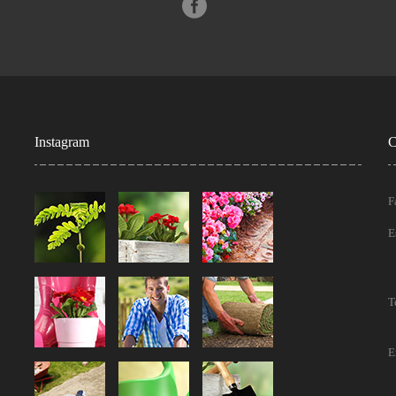
Instagram
C
F
E
T
E