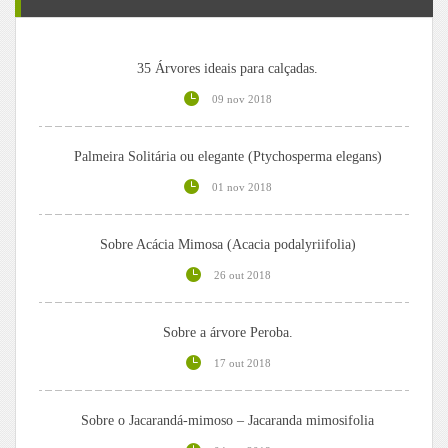
35 Árvores ideais para calçadas.
09 nov 2018
Palmeira Solitária ou elegante (Ptychosperma elegans)
01 nov 2018
Sobre Acácia Mimosa (Acacia podalyriifolia)
26 out 2018
Sobre a árvore Peroba.
17 out 2018
Sobre o Jacarandá-mimoso – Jacaranda mimosifolia