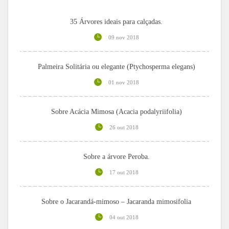
35 Árvores ideais para calçadas.
09 nov 2018
Palmeira Solitária ou elegante (Ptychosperma elegans)
01 nov 2018
Sobre Acácia Mimosa (Acacia podalyriifolia)
26 out 2018
Sobre a árvore Peroba.
17 out 2018
Sobre o Jacarandá-mimoso – Jacaranda mimosifolia
04 out 2018