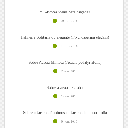
35 Árvores ideais para calçadas.
09 nov 2018
Palmeira Solitária ou elegante (Ptychosperma elegans)
01 nov 2018
Sobre Acácia Mimosa (Acacia podalyriifolia)
26 out 2018
Sobre a árvore Peroba.
17 out 2018
Sobre o Jacarandá-mimoso – Jacaranda mimosifolia
04 out 2018