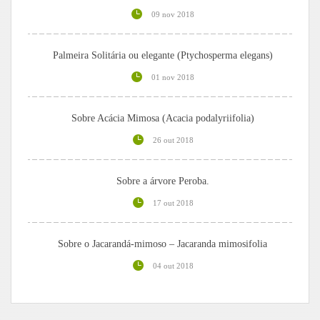
09 nov 2018
Palmeira Solitária ou elegante (Ptychosperma elegans)
01 nov 2018
Sobre Acácia Mimosa (Acacia podalyriifolia)
26 out 2018
Sobre a árvore Peroba.
17 out 2018
Sobre o Jacarandá-mimoso – Jacaranda mimosifolia
04 out 2018